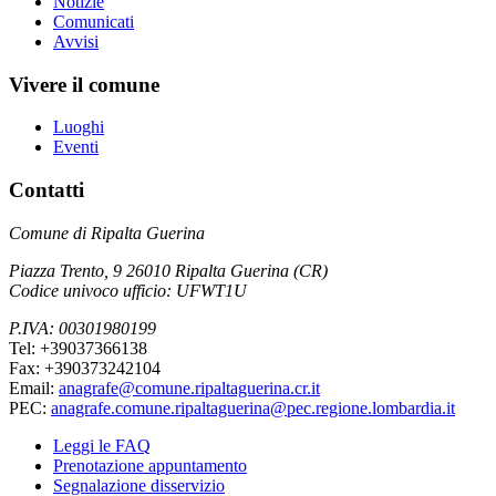
Notizie
Comunicati
Avvisi
Vivere il comune
Luoghi
Eventi
Contatti
Comune di Ripalta Guerina
Piazza Trento, 9 26010 Ripalta Guerina (CR)
Codice univoco ufficio: UFWT1U
P.IVA: 00301980199
Tel: +39037366138
Fax: +390373242104
Email:
anagrafe@comune.ripaltaguerina.cr.it
PEC:
anagrafe.comune.ripaltaguerina@pec.regione.lombardia.it
Leggi le FAQ
Prenotazione appuntamento
Segnalazione disservizio