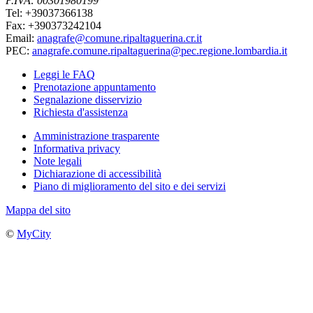
P.IVA: 00301980199
Tel: +39037366138
Fax: +390373242104
Email:
anagrafe@comune.ripaltaguerina.cr.it
PEC:
anagrafe.comune.ripaltaguerina@pec.regione.lombardia.it
Leggi le FAQ
Prenotazione appuntamento
Segnalazione disservizio
Richiesta d'assistenza
Amministrazione trasparente
Informativa privacy
Note legali
Dichiarazione di accessibilità
Piano di miglioramento del sito e dei servizi
Mappa del sito
©
MyCity