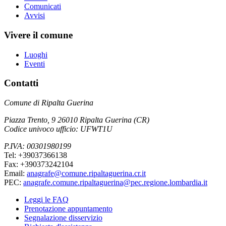
Comunicati
Avvisi
Vivere il comune
Luoghi
Eventi
Contatti
Comune di Ripalta Guerina
Piazza Trento, 9 26010 Ripalta Guerina (CR)
Codice univoco ufficio: UFWT1U
P.IVA: 00301980199
Tel: +39037366138
Fax: +390373242104
Email:
anagrafe@comune.ripaltaguerina.cr.it
PEC:
anagrafe.comune.ripaltaguerina@pec.regione.lombardia.it
Leggi le FAQ
Prenotazione appuntamento
Segnalazione disservizio