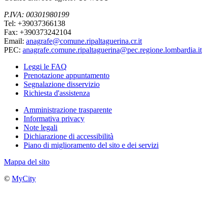
P.IVA: 00301980199
Tel: +39037366138
Fax: +390373242104
Email:
anagrafe@comune.ripaltaguerina.cr.it
PEC:
anagrafe.comune.ripaltaguerina@pec.regione.lombardia.it
Leggi le FAQ
Prenotazione appuntamento
Segnalazione disservizio
Richiesta d'assistenza
Amministrazione trasparente
Informativa privacy
Note legali
Dichiarazione di accessibilità
Piano di miglioramento del sito e dei servizi
Mappa del sito
©
MyCity