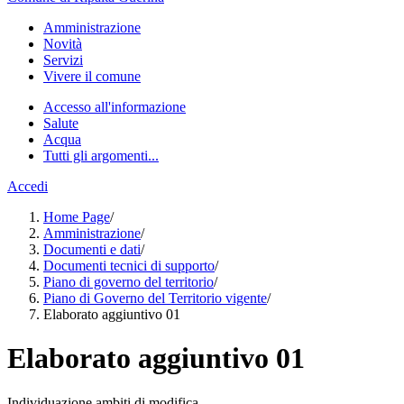
Amministrazione
Novità
Servizi
Vivere il comune
Accesso all'informazione
Salute
Acqua
Tutti gli argomenti...
Accedi
Home Page
/
Amministrazione
/
Documenti e dati
/
Documenti tecnici di supporto
/
Piano di governo del territorio
/
Piano di Governo del Territorio vigente
/
Elaborato aggiuntivo 01
Elaborato aggiuntivo 01
Individuazione ambiti di modifica.