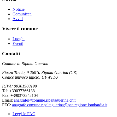
Notizie
Comunicati
Avvisi
Vivere il comune
Luoghi
Eventi
Contatti
Comune di Ripalta Guerina
Piazza Trento, 9 26010 Ripalta Guerina (CR)
Codice univoco ufficio: UFWT1U
P.IVA: 00301980199
Tel: +39037366138
Fax: +390373242104
Email:
anagrafe@comune.ripaltaguerina.cr.it
PEC:
anagrafe.comune.ripaltaguerina@pec.regione.lombardia.it
Leggi le FAQ