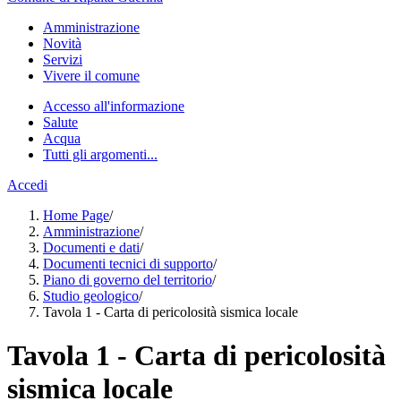
Amministrazione
Novità
Servizi
Vivere il comune
Accesso all'informazione
Salute
Acqua
Tutti gli argomenti...
Accedi
Home Page
/
Amministrazione
/
Documenti e dati
/
Documenti tecnici di supporto
/
Piano di governo del territorio
/
Studio geologico
/
Tavola 1 - Carta di pericolosità sismica locale
Tavola 1 - Carta di pericolosità
sismica locale