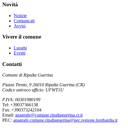
Novità
Notizie
Comunicati
Avvisi
Vivere il comune
Luoghi
Eventi
Contatti
Comune di Ripalta Guerina
Piazza Trento, 9 26010 Ripalta Guerina (CR)
Codice univoco ufficio: UFWT1U
P.IVA: 00301980199
Tel: +39037366138
Fax: +390373242104
Email:
anagrafe@comune.ripaltaguerina.cr.it
PEC:
anagrafe.comune.ripaltaguerina@pec.regione.lombardia.it